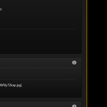
d.
2
09/5ly72kap.jpg
]
3