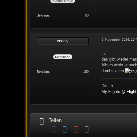
Nowhere Man
Beiträge
53
3. November 2014, 17:
conaly
Hi,
Metalhead
das gibt wieder mas
Album wirds ja noc
durchspielen
Beiträge
180
Dimitri
My Flights @ Flig
Teilen