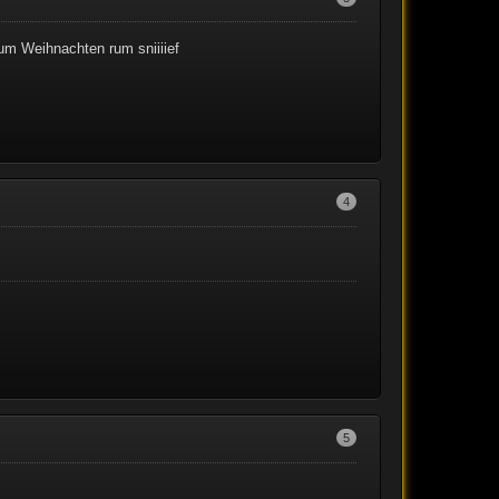
 um Weihnachten rum sniiiief
4
5