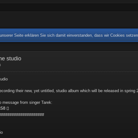
nserer Seite erklären Sie sich damit einverstanden, dass wir Cookies setze
e studio
8
udio
ording their new, yet untitled, studio album which will be released in spring
eo message from singer Tarek:
nS8
#####################
io