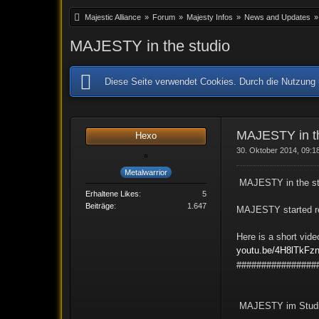
Majestic Alliance
»
Forum
»
Majesty Infos
»
News and Updates
»
MAJESTY in the studio
Diese Seite verwendet Cookies. Durch die Nutzung u
MAJESTY in th
Hexo
30. Oktober 2014, 09:1
Metalwarrior
MAJESTY in the st
Erhaltene Likes
5
Beiträge
1.647
MAJESTY started rec
Here is a short vid
youtu.be/4H8lTkFz
################
MAJESTY im Stud