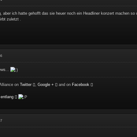
g, aber ich hatte gehofft das sie heuer noch ein Headliner konzert machen so
rbt zuletzt .
56
ews...
Alliance on
Twitter
,
Google +
and on
Facebook
 entlang
37