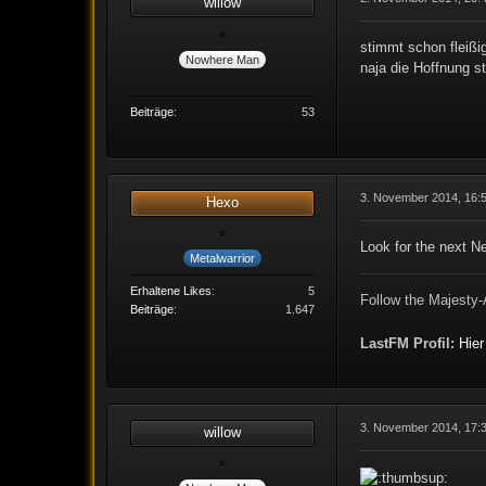
willow
stimmt schon fleißi
Nowhere Man
naja die Hoffnung sti
Beiträge
53
3. November 2014, 16:
Hexo
Look for the next N
Metalwarrior
Erhaltene Likes
5
Follow the Majesty-
Beiträge
1.647
LastFM Profil:
Hier
3. November 2014, 17:
willow