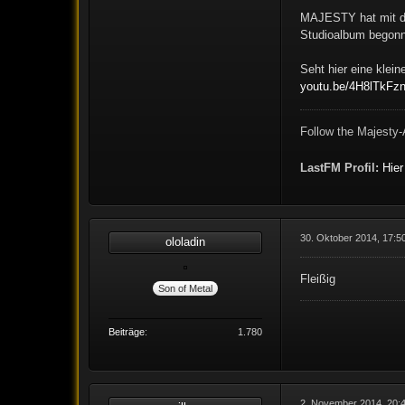
MAJESTY hat mit de
Studioalbum begonne
Seht hier eine klei
youtu.be/4H8lTkFz
Follow the Majesty-
LastFM Profil:
Hier
30. Oktober 2014, 17:5
ololadin
Fleißig
Son of Metal
Beiträge
1.780
2. November 2014, 20: