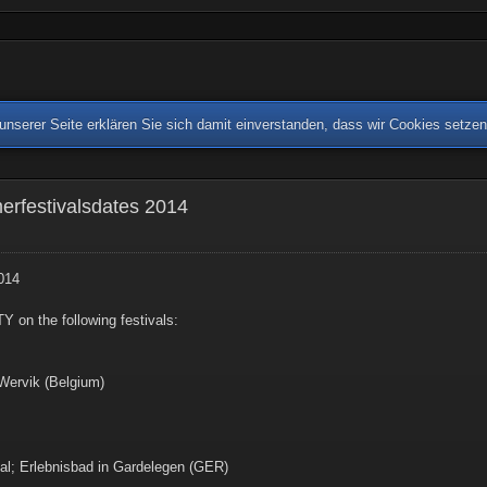
nserer Seite erklären Sie sich damit einverstanden, dass wir Cookies setze
rfestivalsdates 2014
014
 on the following festivals:
 Wervik (Belgium)
al; Erlebnisbad in Gardelegen (GER)