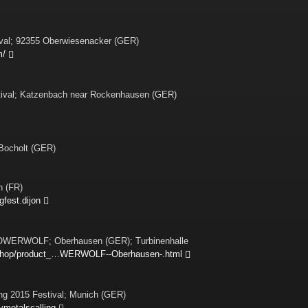
tival; 92355 Oberwiesenacker (GER)
m/
estival; Katzenbach near Rockenhausen (GER)
Bocholt (GER)
n (FR)
fest.dijon
POWERWOLF; Oberhausen (GER); Turbinenhalle
/shop/product_…WERWOLF--Oberhausen-.html
ing 2015 Festival; Munich (GER)
metalscalling