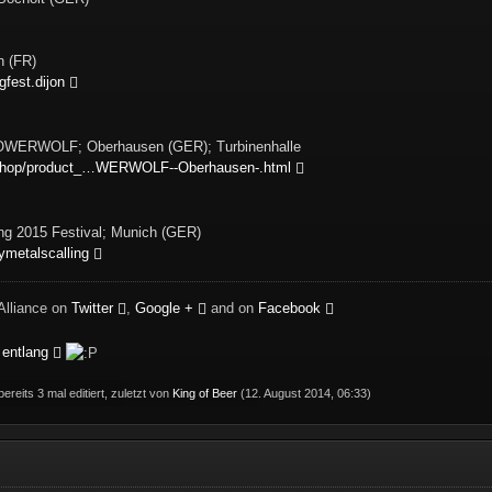
n (FR)
fest.dijon
POWERWOLF; Oberhausen (GER); Turbinenhalle
/shop/product_…WERWOLF--Oberhausen-.html
ing 2015 Festival; Munich (GER)
metalscalling
Alliance on
Twitter
,
Google +
and on
Facebook
 entlang
ereits 3 mal editiert, zuletzt von
King of Beer
(
12. August 2014, 06:33
)