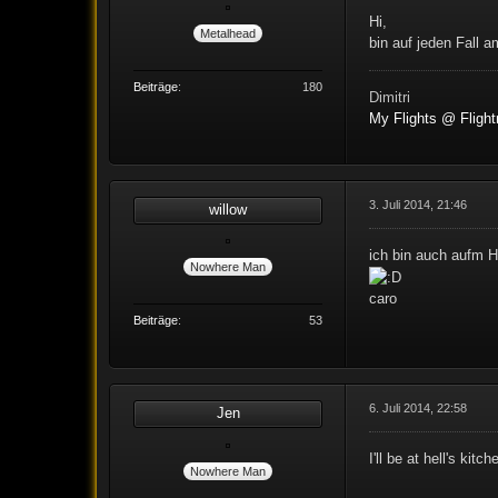
Hi,
Metalhead
bin auf jeden Fall 
Beiträge
180
Dimitri
My Flights @ Flig
3. Juli 2014, 21:46
willow
ich bin auch aufm H
Nowhere Man
caro
Beiträge
53
6. Juli 2014, 22:58
Jen
I'll be at hell's ki
Nowhere Man