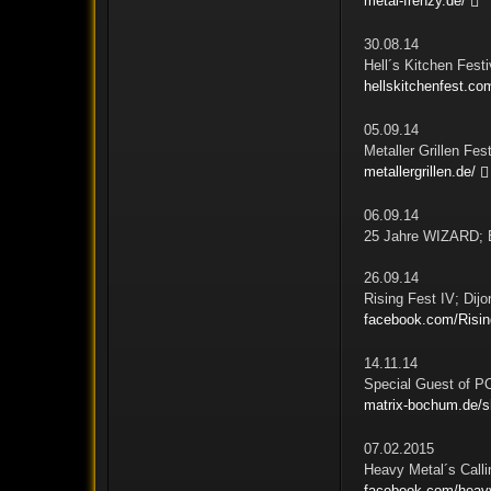
metal-frenzy.de/
30.08.14
Hell´s Kitchen Fes
hellskitchenfest.co
05.09.14
Metaller Grillen F
metallergrillen.de/
06.09.14
25 Jahre WIZARD; 
26.09.14
Rising Fest IV; Dijo
facebook.com/Rising
14.11.14
Special Guest of 
matrix-bochum.de
07.02.2015
Heavy Metal´s Call
facebook.com/heavy