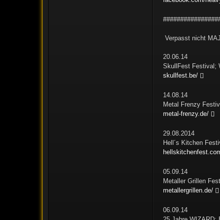
################
Verpasst nicht MAJ
20.06.14
SkullFest Festival;
skullfest.be/
14.08.14
Metal Frenzy Festiv
metal-frenzy.de/
29.08.2014
Hell´s Kitchen Fes
hellskitchenfest.co
05.09.14
Metaller Grillen Fe
metallergrillen.de/
06.09.14
25 Jahre WIZARD; 