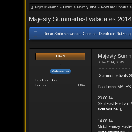
Majestic Alliance
»
Forum
»
Majesty Infos
»
News and Updates
»
Majesty Summerfestivalsdates 2014
Diese Seite verwendet Cookies. Durch die Nutzung u
Majesty Summe
Hexo
3. Juli 2014, 09:09
Metalwarrior
Summerfestivals 2
Erhaltene Likes
5
Beiträge
1.647
Don´t miss MAJESTY
20.06.14
SkullFest Festival;
skullfest.be/
14.08.14
Metal Frenzy Festiv