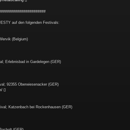
#######################
ESTY auf den folgenden Festivals:
 Wervik (Belgium)
al; Erlebnisbad in Gardelegen (GER)
tival; 92355 Oberwiesenacker (GER)
m/
stival; Katzenbach bei Rockenhausen (GER)
Bocholt (GER)