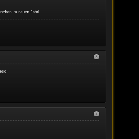
ünchen im neuen Jahr!
3
ieso
4