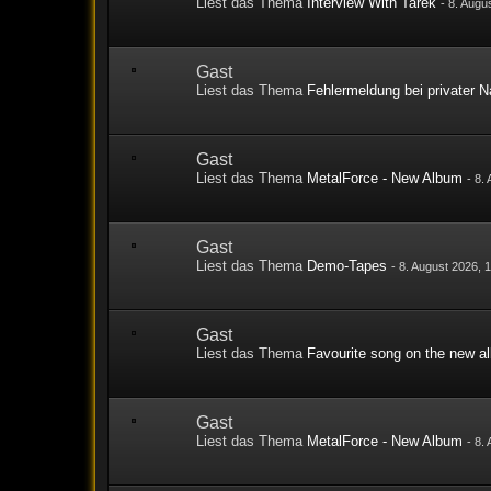
Liest das Thema
Interview With Tarek
-
8. Augu
Gast
Liest das Thema
Fehlermeldung bei privater N
Gast
Liest das Thema
MetalForce - New Album
-
8.
Gast
Liest das Thema
Demo-Tapes
-
8. August 2026, 
Gast
Liest das Thema
Favourite song on the new a
Gast
Liest das Thema
MetalForce - New Album
-
8.