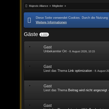
Majestic Alliance
»
Mitglieder
»
Diese Seite verwendet Cookies. Durch die Nutzung u
Weitere Informationen
Gäste
1.222
Gast
Unbekannter Ort
-
8. August 2026, 10:15
Gast
Liest das Thema
Link optimization
-
8. August 2
Gast
Liest das Thema
Beitrag wird nicht angezeigt
Gast