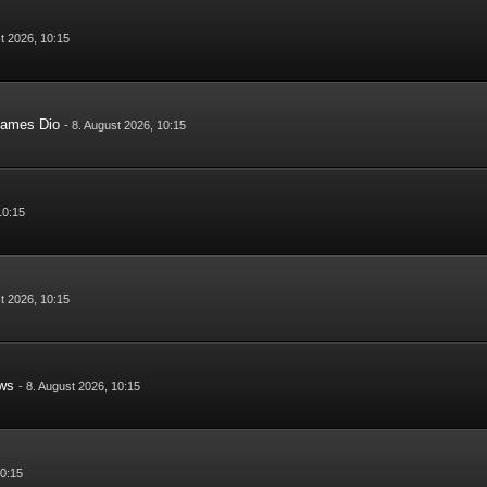
t 2026, 10:15
 James Dio
-
8. August 2026, 10:15
10:15
t 2026, 10:15
ews
-
8. August 2026, 10:15
10:15