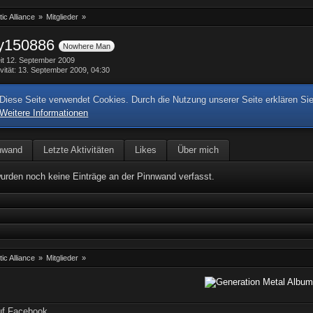
ic Alliance
»
Mitglieder
»
y150886
Nowhere Man
eit 12. September 2009
vität
13. September 2009, 04:30
Diese Seite verwendet Cookies. Durch die Nutzung unserer Seite erklären Sie
Weitere Informationen
nwand
Letzte Aktivitäten
Likes
Über mich
urden noch keine Einträge an der Pinnwand verfasst.
ic Alliance
»
Mitglieder
»
uf Facebook