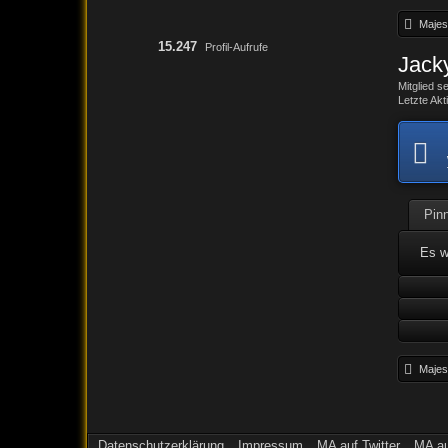
Majest
15.247
Profil-Aufrufe
Jack
Mitglied s
Letzte Akti
Pin
Es w
Majest
Datenschutzerklärung
Impressum
MA auf Twitter
MA a