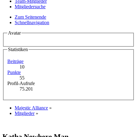
Team-Mitglieder
Mitgliedersuche
Zum Seitenende
Schnellnavigation
Avatar
Statistiken
Beiträge
10
Punkte
55
Profil-Aufrufe
75.201
Majestic Alliance
»
Mitglieder
»
Katha
Nowhere Man