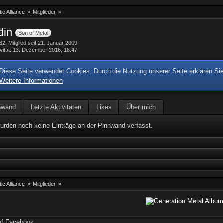
ic Alliance
»
Mitglieder
»
adin
Son of Metal
32
Mitglied seit 21. Januar 2009
vität
13. Dezember 2016, 18:47
Diese Seite verwendet Cookies. Durch die Nutzung unserer Seite erklären Sie
Weitere Informationen
nwand
Letzte Aktivitäten
Likes
Über mich
urden noch keine Einträge an der Pinnwand verfasst.
ic Alliance
»
Mitglieder
»
uf Facebook