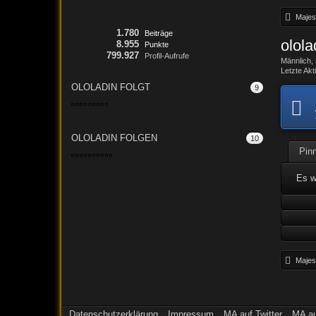
Majest
1.780
Beiträge
olol
8.955
Punkte
799.927
Profil-Aufrufe
Männlich
Letzte Akti
OLOLADIN FOLGT
9
OLOLADIN FOLGEN
10
Pin
Es w
Majest
Datenschutzerklärung
Impressum
MA auf Twitter
MA a