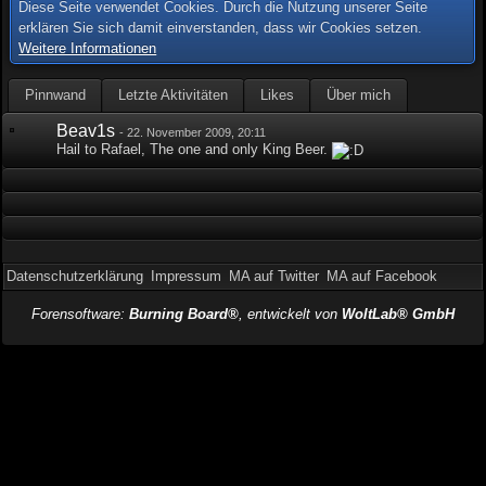
Diese Seite verwendet Cookies. Durch die Nutzung unserer Seite
erklären Sie sich damit einverstanden, dass wir Cookies setzen.
Weitere Informationen
Pinnwand
Letzte Aktivitäten
Likes
Über mich
Beav1s
-
22. November 2009, 20:11
Hail to Rafael, The one and only King Beer.
Datenschutzerklärung
Impressum
MA auf Twitter
MA auf Facebook
Forensoftware:
Burning Board®
, entwickelt von
WoltLab® GmbH