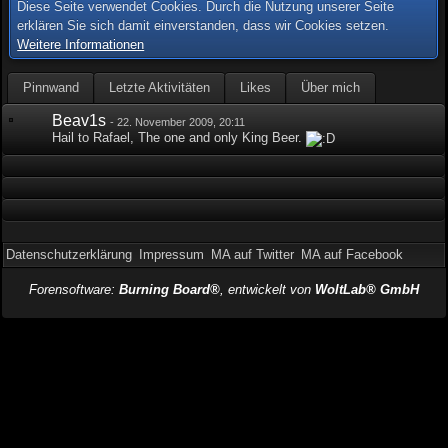
Diese Seite verwendet Cookies. Durch die Nutzung unserer Seite
erklären Sie sich damit einverstanden, dass wir Cookies setzen.
Weitere Informationen
Pinnwand
Letzte Aktivitäten
Likes
Über mich
Beav1s
-
22. November 2009, 20:11
Hail to Rafael, The one and only King Beer.
Datenschutzerklärung
Impressum
MA auf Twitter
MA auf Facebook
Forensoftware:
Burning Board®
, entwickelt von
WoltLab® GmbH