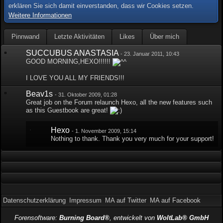
erklären Sie sich damit einverstanden, dass wir Cookies setzen.
Weitere Informationen
Pinnwand
Letzte Aktivitäten
Likes
Über mich
SUCCUBUS ANASTASIA
-
23. Januar 2011, 10:43
GOOD MORNING,HEXO!!!!!!
I LOVE YOU ALL MY FRIENDS!!!
Beav1s
-
31. Oktober 2009, 01:28
Great job on the Forum relaunch Hexo, all the new features such
as this Guestbook are great!
Hexo
-
1. November 2009, 15:14
Nothing to thank. Thank you very much for your support!
Datenschutzerklärung
Impressum
MA auf Twitter
MA auf Facebook
Forensoftware:
Burning Board®
, entwickelt von
WoltLab® GmbH