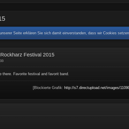
15
nserer Seite erklären Sie sich damit einverstanden, dass wir Cookies setze
 Rockharz Festival 2015
:33
 be there. Favorite festival and favorit band.
[Blockierte Grafik:
http://s7.directupload.net/images/1109