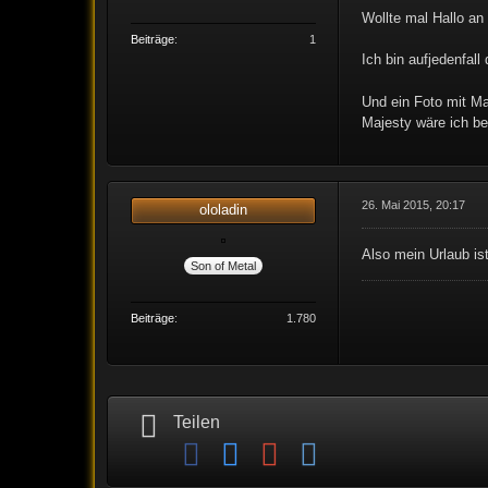
Wollte mal Hallo a
Beiträge
1
Ich bin aufjedenfall
Und ein Foto mit Ma
Majesty wäre ich be
26. Mai 2015, 20:17
ololadin
Also mein Urlaub is
Son of Metal
Beiträge
1.780
Teilen