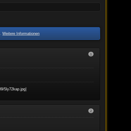
n.
Weitere Informationen
1
09/5ly72kap.jpg
]
2