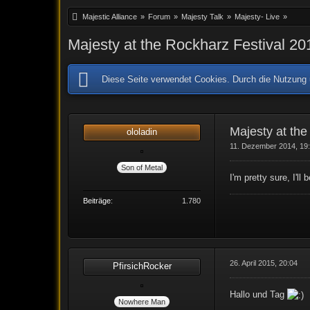
Majestic Alliance
»
Forum
»
Majesty Talk
»
Majesty- Live
»
Majesty at the Rockharz Festival 20
Diese Seite verwendet Cookies. Durch die Nutzung u
Majesty at the
ololadin
11. Dezember 2014, 19
Son of Metal
I'm pretty sure, I'll
Beiträge
1.780
26. April 2015, 20:04
PfirsichRocker
Hallo und Tag
Nowhere Man