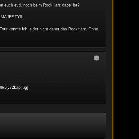
n euch evtl. noch beim RockHarz dabei ist?
d MAJESTY!!!
r Tour konnte ich leider nicht daher das RockHarz. Ohne
3
09/5ly72kap.jpg
]