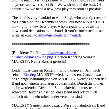
told me that this is not possible with his job besides the band
anymore and we respect that. We wish him all the best. Of
course now we need a new bass player as soon as possible!”
The band is very thankful to Andi Siegl, who already covered
for Carsten on the December shows. But now MAJESTY is
looking for a new bass player who is ready to give all his
power and dedication to the band. If you´re interested please
write an email to
info@metalentertainment.de
########################################
[Blockierte Grafik:
http://www.metalforce-
alliance.de/images2/de.png
] Carsten Kettering verlässt
MAJESTY. Neuer Bassist gesucht!
Leider muss Carsten Kettering schon knapp ein Jahr nach
seinem
Einstieg
MAJESTY wieder verlassen. Carsten war
das einzige Bandmitglied von MAJESTY, welches neben der
Band noch einem regulären Job nachgeht. Durch die immer
mehr werdenden Live- und Studioaktivitäten musste er nun
schweren Herzens einsehen, dass Band und Job zeitlich
einfach nicht mehr miteinander vereinbar sind.
MAJESTY Sänger Tarek dazu: „ Wir sind natürlich als Band