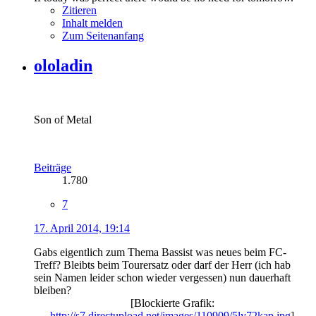
Zitieren
Inhalt melden
Zum Seitenanfang
ololadin
Son of Metal
Beiträge
1.780
7
17. April 2014, 19:14
Gabs eigentlich zum Thema Bassist was neues beim FC-
Treff? Bleibts beim Tourersatz oder darf der Herr (ich hab
sein Namen leider schon wieder vergessen) nun dauerhaft
bleiben?
[Blockierte Grafik:
http://s7.directupload.net/images/110909/5ly72kap.jpg
]