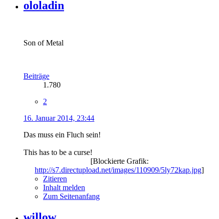
ololadin
Son of Metal
Beiträge
1.780
2
16. Januar 2014, 23:44
Das muss ein Fluch sein!
This has to be a curse!
[Blockierte Grafik:
http://s7.directupload.net/images/110909/5ly72kap.jpg
]
Zitieren
Inhalt melden
Zum Seitenanfang
willow