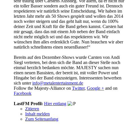
sehr traurig über Carstens Ausstieg. Vor allem, da er nicht nur
ein toller Basser sondern auch ein guter Freund ist. Dennoch
respektieren wir natürlich seine Entscheidung. Wir haben im
letzten Jahr mehr als 50 Shows gespielt und wollen das 2014
noch weiter steigern und das geht halt nur, wenn du 100%
deiner Zeit und Kraft für die Band geben kannst. Carsten hat
mir gesagt, dass das mit einem Job neben der Band einfach
nicht mehr möglich sei und das respektieren wir. Wir
wünschen ihm alles erdenklich Gute. Nun brauchen wir aber
natürlich schnellstens einen neuenBasser!“
Bereits auf den Dezember-Shows wurde Carsten von Andi
Siegl vertreten, bei dem sich die Band an dieser Stelle noch
einmal herzlich bedanken möchte. MAJESTY suchen nun
einen neuen Bassisten, der bereit ist, mit voller Power und
Hingabe bei der Band einzusteigen. Interessenten bewerben
sich unter
info@metalentertainment.de
Follow the Majesty-Alliance on
Twitter
,
Google +
and on
Facebook
LastFM Profil:
Hier entlang
Zitieren
Inhalt melden
Zum Seitenanfang