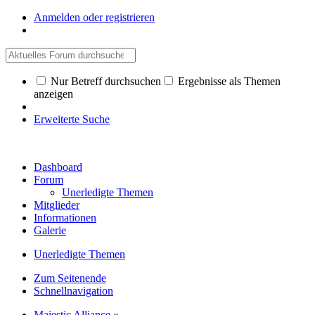
Anmelden oder registrieren
Nur Betreff durchsuchen
Ergebnisse als Themen
anzeigen
Erweiterte Suche
Dashboard
Forum
Unerledigte Themen
Mitglieder
Informationen
Galerie
Unerledigte Themen
Zum Seitenende
Schnellnavigation
Majestic Alliance
»