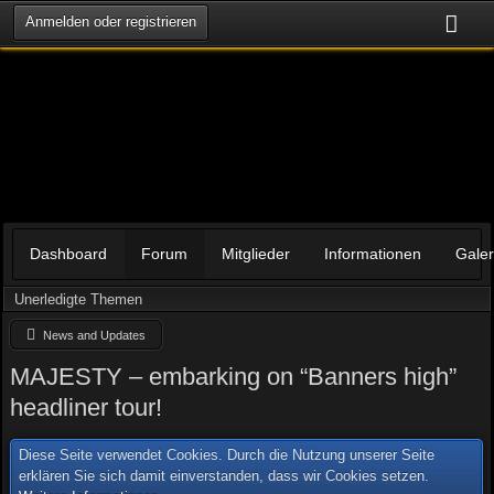
Anmelden oder registrieren
Dashboard
Forum
Mitglieder
Informationen
Galer
Unerledigte Themen
News and Updates
MAJESTY – embarking on “Banners high”
headliner tour!
Diese Seite verwendet Cookies. Durch die Nutzung unserer Seite
erklären Sie sich damit einverstanden, dass wir Cookies setzen.