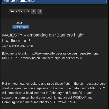
Weitere Informationen
Seite 1 von 2
2
Hexo
Metalwarrior
MAJESTY – embarking on “Banners high”
headliner tour!
15. November 2013, 17:16
[Blockierte Grafik:
http://www.metalforce-alliance.de/images2/en.png
]
MAJESTY – embarking on “Banners high” headliner tour!
Put on your leather jackets and raise those fists in the air – because pure
steel will greet you on stage soon!!! German true metal giants MAJESTY
will embark on a headliner tour in February and March 2014, and
supporting them will be like-minded Hungarian act WISDOM and
Hamburg-based metal merchants STORMWARRIOR.