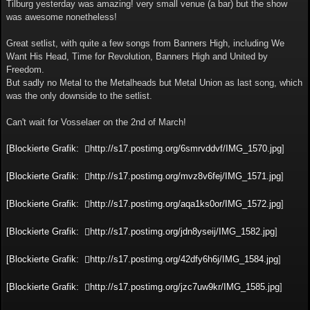
Tilburg yesterday was amazing! very small venue (a bar) but the show
was awesome nonetheless!
Great setlist, with quite a few songs from Banners High, including We
Want His Head, Time for Revolution, Banners High and United by
Freedom.
But sadly no Metal to the Metalheads but Metal Union as last song, which
was the only downside to the setlist.
Can't wait for Vosselaer on the 2nd of March!
[Blockierte Grafik:
http://s17.postimg.org/6smrvddvf/IMG_1570.jpg
]
[Blockierte Grafik:
http://s17.postimg.org/mvz8v6fej/IMG_1571.jpg
]
[Blockierte Grafik:
http://s17.postimg.org/aqa1ks0or/IMG_1572.jpg
]
[Blockierte Grafik:
http://s17.postimg.org/jdn8yseij/IMG_1582.jpg
]
[Blockierte Grafik:
http://s17.postimg.org/42dfy6h6j/IMG_1584.jpg
]
[Blockierte Grafik:
http://s17.postimg.org/jzc7uw9kr/IMG_1585.jpg
]