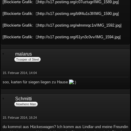
[Blockierte Grafik:
http://s17.postimg.org/c07uztugr/IMG_1589.jpg
]
[Blockierte Grafik:
http://s17.postimg.org/b9f4u1s3f/IMG_1590.jpg
]
[Blockierte Grafik:
http://s17.postimg.org/wlmmrqc1n/IMG_1592.jpg
]
[Blockierte Grafik:
http://s17.postimg.org/61yn3c0vv/IMG_1594.jpg
]
malarus
Trooper of Steel
15. Februar 2014, 14:04
soo, karten für siegen liegen zu Hause
Schmitti
Nowhere Man
15. Februar 2014, 16:24
du kommst aus Hückeswagen? Ich komm aus Lindlar und meine Freundin