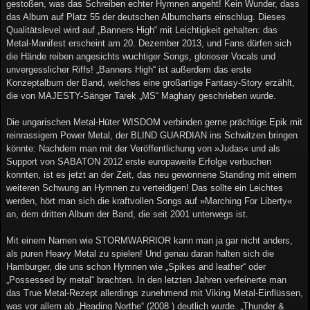
gestoßen, was das Schreiben echter Hymnen angeht! Kein Wunder, dass
das Album auf Platz 55 der deutschen Albumcharts einschlug. Dieses
Qualitätslevel wird auf „Banners High“ mit Leichtigkeit gehalten: das
Metal-Manifest erscheint am 20. Dezember 2013, und Fans dürfen sich
die Hände reiben angesichts wuchtiger Songs, glorioser Vocals und
unvergesslicher Riffs! „Banners High“ ist außerdem das erste
Konzeptalbum der Band, welches eine großartige Fantasy-Story erzählt,
die von MAJESTY-Sänger Tarek „MS“ Maghary geschrieben wurde.
Die ungarischen Metal-Hüter WISDOM verbinden gerne prächtige Epik mit
reinrassigem Power Metal, der BLIND GUARDIAN ins Schwitzen bringen
könnte: Nachdem man mit der Veröffentlichung von »Judas« und als
Support von SABATON 2012 erste europaweite Erfolge verbuchen
konnten, ist es jetzt an der Zeit, das neu gewonnene Standing mit einem
weiteren Schwung an Hymnen zu verteidigen! Das sollte ein Leichtes
werden, hört man sich die kraftvollen Songs auf »Marching For Liberty«
an, dem dritten Album der Band, die seit 2001 unterwegs ist.
Mit einem Namen wie STORMWARRIOR kann man ja gar nicht anders,
als puren Heavy Metal zu spielen! Und genau daran halten sich die
Hamburger, die uns schon Hymnen wie „Spikes and leather“ oder
„Possessed by metal“ brachten. In den letzten Jahren verfeinerte man
das True Metal-Rezept allerdings zunehmend mit Viking Metal-Einflüssen,
was vor allem ab „Heading Northe“ (2008 ) deutlich wurde. „Thunder &