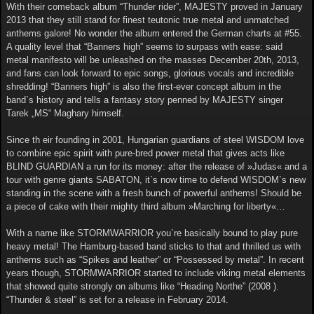
With their comeback album “Thunder rider”, MAJESTY proved in January
2013 that they still stand for finest teutonic true metal and unmatched
anthems galore! No wonder the album entered the German charts at #55.
A quality level that “Banners high” seems to surpass with ease: said
metal manifesto will be unleashed on the masses December 20th, 2013,
and fans can look forward to epic songs, glorious vocals and incredible
shredding! “Banners high” is also the first-ever concept album in the
band`s history and tells a fantasy story penned by MAJESTY singer
Tarek „MS“ Maghary himself.
Since th eir founding in 2001, Hungarian guardians of steel WISDOM love
to combine epic spirit with pure-bred power metal that gives acts like
BLIND GUARDIAN a run for its money: after the release of »Judas« and a
tour with genre giants SABATON, it`s now time to defend WISDOM`s new
standing in the scene with a fresh bunch of powerful anthems! Should be
a piece of cake with their mighty third album »Marching for liberty«…
With a name like STORMWARRIOR you`re basically bound to play pure
heavy metal! The Hamburg-based band sticks to that and thrilled us with
anthems such as “Spikes and leather” or “Possessed by metal”. In recent
years though, STORMWARRIOR started to include viking metal elements
that showed quite strongly on albums like “Heading Northe” (2008 ).
“Thunder & steel” is set for a release in February 2014.