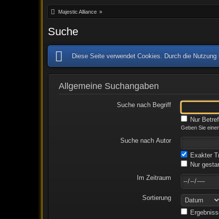
Majestic Alliance
»
Suche
Diese Seite verwendet Cookies. Durch die Nutzung u
Allgemeine Suchangaben
Suche nach Begriff
Nur Betre
Geben Sie einen
Suche nach Autor
Exakter Tr
Nur gestar
Im Zeitraum
Sortierung
Ergebniss