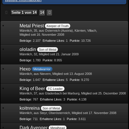
Seite 1 von 14
14
Metal Priest
Keeper of Truth
Männlich
35
aus Österreich (Austria), Kärnten, Villach
Mitglied seit 16. November 2008
Beiträge
2.107
Erhaltene Likes
1
Punkte
10.726
ololadin
Son of Metal
Männlich
32
Mitglied seit 21. Januar 2009
Beiträge
1.780
Punkte
8.955
Hexo
Metalwarrior
Männlich
aus Nievern
Mitglied seit 13. August 2008
Beiträge
1.647
Erhaltene Likes
5
Punkte
9.270
King of Beer
FC Leader
Männlich
37
aus Gladenbach bei Marburg
Mitglied seit 25. Dezember 2008
Beiträge
767
Erhaltene Likes
3
Punkte
4.138
koitnreina
Son of Metal
Männlich
aus Steyr, Oberösterreich
Mitglied seit 17. November 2008
Beiträge
711
Erhaltene Likes
1
Punkte
3.611
Dark Avenger
Metalhead