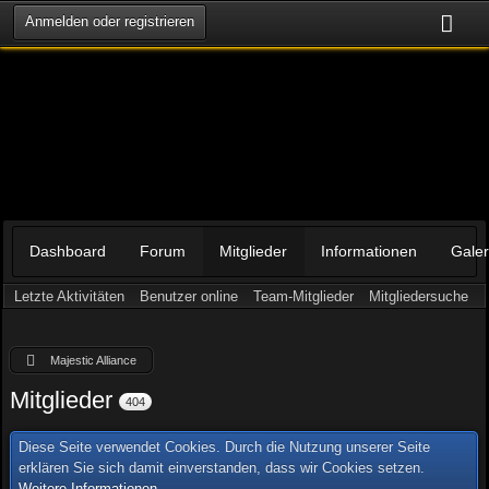
Anmelden oder registrieren
Dashboard
Forum
Mitglieder
Informationen
Galer
Letzte Aktivitäten
Benutzer online
Team-Mitglieder
Mitgliedersuche
Majestic Alliance
Mitglieder
404
Diese Seite verwendet Cookies. Durch die Nutzung unserer Seite
erklären Sie sich damit einverstanden, dass wir Cookies setzen.
Weitere Informationen