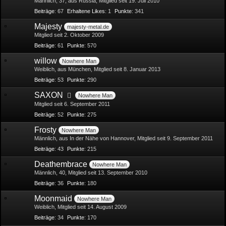
Männlich
37
aus Russia
Mitglied seit 19. Juli 2010
Beiträge
67
Erhaltene Likes
1
Punkte
341
Majesty
majesty-metal.de
Mitglied seit 2. Oktober 2009
Beiträge
61
Punkte
570
willow
Nowhere Man
Weiblich
aus München
Mitglied seit 8. Januar 2013
Beiträge
53
Punkte
290
SAXON
Nowhere Man
Mitglied seit 6. September 2011
Beiträge
52
Punkte
275
Frosty
Nowhere Man
Männlich
aus In der Nähe von Hannover
Mitglied seit 9. September 2011
Beiträge
43
Punkte
215
Deathembrace
Nowhere Man
Männlich
40
Mitglied seit 13. September 2010
Beiträge
36
Punkte
180
Moonmaid
Nowhere Man
Weiblich
Mitglied seit 14. August 2009
Beiträge
34
Punkte
170