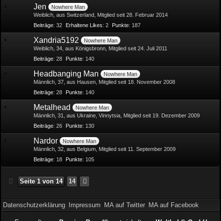
Jen
Nowhere Man
Weiblich
aus Switzerland
Mitglied seit 28. Februar 2014
Beiträge
32
Erhaltene Likes
2
Punkte
187
Xandria5192
Nowhere Man
Weiblich
34
aus Königsbronn
Mitglied seit 24. Juli 2011
Beiträge
28
Punkte
140
Headbanging Man
Nowhere Man
Männlich
37
aus Hausen
Mitglied seit 18. November 2008
Beiträge
28
Punkte
140
Metalhead
Nowhere Man
Männlich
31
aus Ukraine, Vinnytsia
Mitglied seit 19. Dezember 2009
Beiträge
26
Punkte
130
Nardor
Nowhere Man
Männlich
32
aus Belgium
Mitglied seit 11. September 2009
Beiträge
18
Punkte
105
Seite 1 von 14
14
Datenschutzerklärung
Impressum
MA auf Twitter
MA auf Facebook