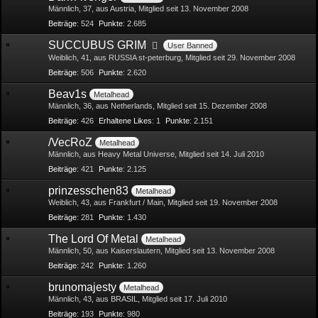
Männlich
37
aus Austria
Mitglied seit 13. November 2008
Beiträge
524
Punkte
2.685
SUCCUBUS GRIM
User Banned
Weiblich
41
aus RUSSIA st-peterburg
Mitglied seit 29. November 2008
Beiträge
506
Punkte
2.620
Beav1s
Metalhead
Männlich
36
aus Netherlands
Mitglied seit 15. Dezember 2008
Beiträge
426
Erhaltene Likes
1
Punkte
2.151
/VecRoZ
Metalhead
Männlich
aus Heavy Metal Universe
Mitglied seit 14. Juli 2010
Beiträge
421
Punkte
2.125
prinzesschen83
Metalhead
Weiblich
43
aus Frankfurt / Main
Mitglied seit 19. November 2008
Beiträge
281
Punkte
1.430
The Lord Of Metal
Metalhead
Männlich
50
aus Kaiserslautern
Mitglied seit 13. November 2008
Beiträge
242
Punkte
1.260
brunomajesty
Metalhead
Männlich
43
aus BRASIL
Mitglied seit 17. Juli 2010
Beiträge
193
Punkte
980