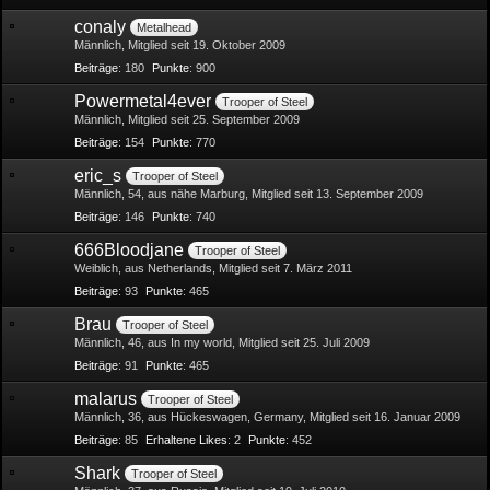
conaly
Metalhead
Männlich
Mitglied seit 19. Oktober 2009
Beiträge
180
Punkte
900
Powermetal4ever
Trooper of Steel
Männlich
Mitglied seit 25. September 2009
Beiträge
154
Punkte
770
eric_s
Trooper of Steel
Männlich
54
aus nähe Marburg
Mitglied seit 13. September 2009
Beiträge
146
Punkte
740
666Bloodjane
Trooper of Steel
Weiblich
aus Netherlands
Mitglied seit 7. März 2011
Beiträge
93
Punkte
465
Brau
Trooper of Steel
Männlich
46
aus In my world
Mitglied seit 25. Juli 2009
Beiträge
91
Punkte
465
malarus
Trooper of Steel
Männlich
36
aus Hückeswagen, Germany
Mitglied seit 16. Januar 2009
Beiträge
85
Erhaltene Likes
2
Punkte
452
Shark
Trooper of Steel