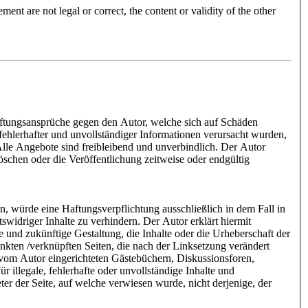
ment are not legal or correct, the content or validity of the other
 Haftungsansprüche gegen den Autor, welche sich auf Schäden
fehlerhafter und unvollständiger Informationen verursacht wurden,
 Alle Angebote sind freibleibend und unverbindlich. Der Autor
öschen oder die Veröffentlichung zeitweise oder endgültig
n, würde eine Haftungsverpflichtung ausschließlich in dem Fall in
widriger Inhalte zu verhindern. Der Autor erklärt hiermit
e und zukünftige Gestaltung, die Inhalte oder die Urheberschaft der
rlinkten /verknüpften Seiten, die nach der Linksetzung verändert
n vom Autor eingerichteten Gästebüchern, Diskussionsforen,
 illegale, fehlerhafte oder unvollständige Inhalte und
ter der Seite, auf welche verwiesen wurde, nicht derjenige, der