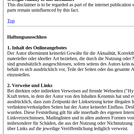
This disclaimer is to be regarded as part of the internet publication 
parts remain uninfluenced by this fact.
Top
Haftungsausschluss
1. Inhalt des Onlineangebotes
Der Autor übernimmt keinerlei Gewähr für die Aktualität, Korrekth
materieller oder ideeller Art beziehen, die durch die Nutzung ode
sind grundsätzlich ausgeschlossen, sofern seitens des Autors kein 
behält es sich ausdrücklich vor, Teile der Seiten oder das gesamt
einzustellen.
2. Verweise und Links
Bei direkten oder indirekten Verweisen auf fremde Webseiten ("Hyp
Kraft treten, in dem der Autor von den Inhalten Kenntnis hat und e
ausdrücklich, dass zum Zeitpunkt der Linksetzung keine illegalen I
verlinkten/verknüpften Seiten hat der Autor keinerlei Einfluss. Desh
wurden. Diese Feststellung gilt für alle innerhalb des eigenen In
Linkverzeichnissen, Mailinglisten und in allen anderen Formen von 
insbesondere für Schäden, die aus der Nutzung oder Nichtnutzung so
über Links auf die jeweilige Veröffentlichung lediglich verweist.