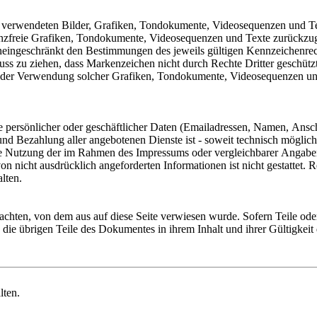
er verwendeten Bilder, Grafiken, Tondokumente, Videosequenzen und Text
zfreie Grafiken, Tondokumente, Videosequenzen und Texte zurückzugre
neingeschränkt den Bestimmungen des jeweils gültigen Kennzeichenrech
ss zu ziehen, dass Markenzeichen nicht durch Rechte Dritter geschützt s
ng oder Verwendung solcher Grafiken, Tondokumente, Videosequenzen un
 persönlicher oder geschäftlicher Daten (Emailadressen, Namen, Anschrif
 und Bezahlung aller angebotenen Dienste ist - soweit technisch mögli
e Nutzung der im Rahmen des Impressums oder vergleichbarer Angaben 
nicht ausdrücklich angeforderten Informationen ist nicht gestattet. 
alten.
trachten, von dem aus auf diese Seite verwiesen wurde. Sofern Teile od
en die übrigen Teile des Dokumentes in ihrem Inhalt und ihrer Gültigkei
lten.