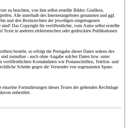
e zu beachten, von ihm selbst erstellte Bilder, Grafiken,
ifen. Alle innerhalb des Internetangebotes genannten und ggf.
ts und den Besitzrechten der jeweiligen eingetragenen
ind! Das Copyright für veröffentlichte, vom Autor selbst erstellte
d Texte in anderen elektronischen oder gedruckten Publikationen
ten) besteht, so erfolgt die Preisgabe dieser Daten seitens des
ch und zumutbar - auch ohne Angabe solcher Daten bzw. unter
veröffentlichten Kontaktdaten wie Postanschriften, Telefon- und
Rechtliche Schritte gegen die Versender von sogenannten Spam-
er einzelne Formulierungen dieses Textes der geltenden Rechtslage
t davon unberührt.