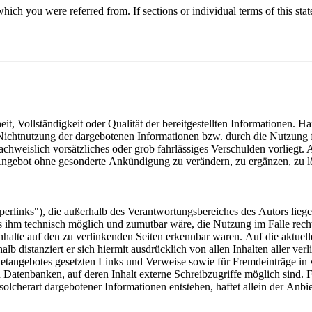
which you were referred from. If sections or individual terms of this state
eit, Vollständigkeit oder Qualität der bereitgestellten Informationen.
r Nichtnutzung der dargebotenen Informationen bzw. durch die Nutzung 
nachweislich vorsätzliches oder grob fahrlässiges Verschulden vorliegt.
e Angebot ohne gesonderte Ankündigung zu verändern, zu ergänzen, zu l
erlinks"), die außerhalb des Verantwortungsbereiches des Autors liege
s ihm technisch möglich und zumutbar wäre, die Nutzung im Falle rechts
nhalte auf den zu verlinkenden Seiten erkennbar waren. Auf die aktuell
alb distanziert er sich hiermit ausdrücklich von allen Inhalten aller ve
ternetangebotes gesetzten Links und Verweise sowie für Fremdeinträge i
Datenbanken, auf deren Inhalt externe Schreibzugriffe möglich sind. Für
lcherart dargebotener Informationen entstehen, haftet allein der Anbie