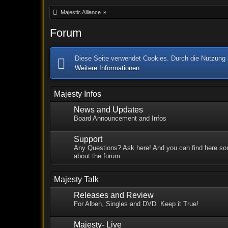
Majestic Alliance
»
Forum
Diese Seite verwendet Cookies. Durch die Nutzung u
Weitere Informationen
Majesty Infos
News and Updates
Board Announcement and Infos
Support
Any Questions? Ask here! And you can find here so
about the forum
Majesty Talk
Releases and Review
For Alben, Singles and DVD. Keep it True!
Majesty- Live