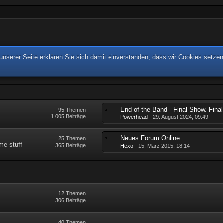
nserer Seite erklären Sie sich damit einverstanden, dass wir Cookies setzen
95
Themen
1.005
Beiträge
Powerhead
-
29. August 2024, 09:49
Neues Forum Online
25
Themen
me stuff
365
Beiträge
Hexo
-
15. März 2015, 18:14
12
Themen
306
Beiträge
40
Themen