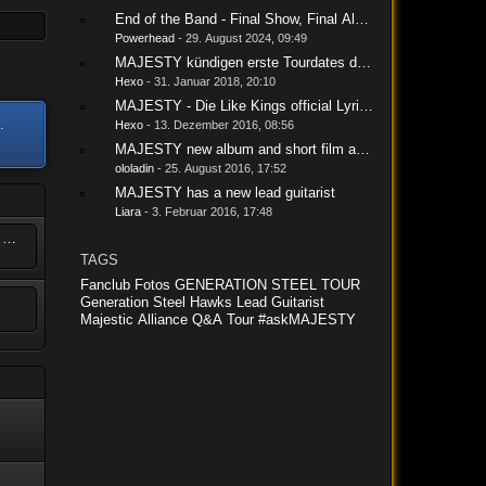
End of the Band - Final Show, Final Album
Powerhead
-
29. August 2024, 09:49
MAJESTY kündigen erste Tourdates der "Rebels Tour 201
Hexo
-
31. Januar 2018, 20:10
MAJESTY - Die Like Kings official Lyricvideo
.
Hexo
-
13. Dezember 2016, 08:56
MAJESTY new album and short film announcement!!!
ololadin
-
25. August 2016, 17:52
MAJESTY has a new lead guitarist
Liara
-
3. Februar 2016, 17:48
End of the Band - Final Show, Final Album
TAGS
Fanclub
Fotos
GENERATION STEEL TOUR
Generation Steel
Hawks
Lead Guitarist
Majestic Alliance
Q&A
Tour