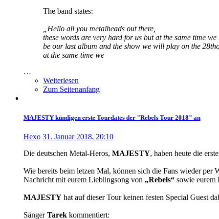
The band states:
„Hello all you metalheads out there,
these words are very hard for us but at the same time w
be our last album and the show we will play on the 28tho
at the same time we
…
Weiterlesen
Zum Seitenanfang
MAJESTY kündigen erste Tourdates der "Rebels Tour 2018" an
Hexo
31. Januar 2018, 20:10
Die deutschen Metal-Heros,
MAJESTY
, haben heute die erst
Wie bereits beim letzen Mal, können sich die Fans wieder per W
Nachricht mit eurem Lieblingsong von
„Rebels“
sowie eurem L
MAJESTY
hat auf dieser Tour keinen festen Special Guest dab
Sänger
Tarek
kommentiert: