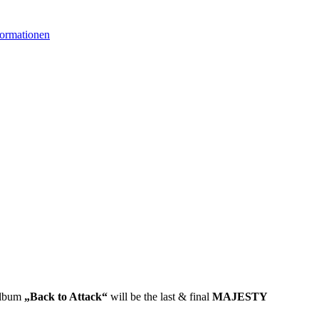
formationen
 album
„Back to Attack“
will be the last & final
MAJESTY