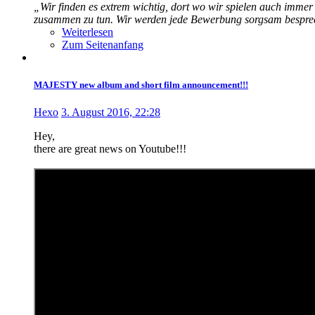
„Wir finden es extrem wichtig, dort wo wir spielen auch imme
zusammen zu tun. Wir werden jede Bewerbung sorgsam besprech
Weiterlesen
Zum Seitenanfang
MAJESTY new album and short film announcement!!!
Hexo
3. August 2016, 22:28
Hey,
there are great news on Youtube!!!