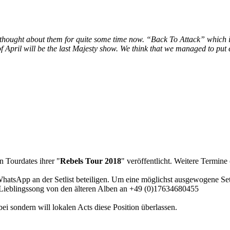
e thought about them for quite some time now. “Back To Attack” which i
f April will be the last Majesty show. We think that we managed to put 
en Tourdates ihrer "
Rebels Tour 2018
" veröffentlicht. Weitere Termin
hatsApp an der Setlist beteiligen. Um eine möglichst ausgewogene Setli
ieblingssong von den älteren Alben an +49 (0)17634680455
ei sondern will lokalen Acts diese Position überlassen.