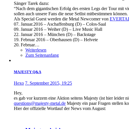
Sänger Tarek dazu:
“Nach dem gigantischen Erfolg des ersten Legs der Tour mit v
sollen auch unsere Fans die neue Setlist mitbestimmen können
Als Special Guest werden die Metal Newcomer von
EVERTA
07. Januar.2016 – Aschaffenburg (D) – Colos-Saal
09. Januar 2016 – Weiher (D) – Live Music Hall
22. Januar 2016 – München (D) – Backstage
19. Februar 2016 – Oberhausen (D) – Helvete
20. Februar…
Weiterlesen
Zum Seitenanfang
MAJESTY Q&A
Hexo
7. September 2015, 19:25
Hey,
es gab vor kurzem eine Aktion seitens Majesty (ist hier leide
questions@majesty-metal.de
Majesty ein paar Fragen stellen ko
Hier der offizielle Wortlauf der News vom August: