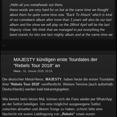
„Hello all you metalheads out there,
these words are very hard for us but at the same time we thought
about them for quite some time now. “Back To Attack” which is kind
of our comeback album after more than 3 years will also be our last
album and the show we will play on the 28thof April will be the last
Majesty show. We think that we managed to put everything the
band stands for into one last mighty album and at the same time we
…
MAJESTY kündigen erste Tourdates der
"Rebels Tour 2018" an
Hexo
31. Januar 2018, 20:10
Die deutschen Metal-Heros,
MAJESTY
, haben heute die ersten Tourdates
ihrer "
Rebels Tour 2018
" veröffentlicht. Weitere Termine (auch außerhalb
Deutschlands) werden bald bekanntgegeben.
Wie bereits beim letzen Mal, können sich die Fans wieder per WhatsApp
an der Setlist beteiligen. Um eine möglichst ausgewogene Setlist
zwischen aktuellen und älteren Songs zu haben, schickt bitte eine
Nachricht mit eurem Lieblingsong von
„Rebels“
sowie eurem