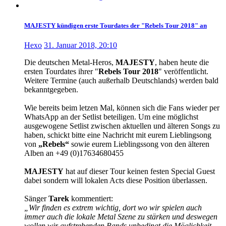
MAJESTY kündigen erste Tourdates der "Rebels Tour 2018" an
Hexo
31. Januar 2018, 20:10
Die deutschen Metal-Heros,
MAJESTY
, haben heute die
ersten Tourdates ihrer "
Rebels Tour 2018
" veröffentlicht.
Weitere Termine (auch außerhalb Deutschlands) werden bald
bekanntgegeben.
Wie bereits beim letzen Mal, können sich die Fans wieder per
WhatsApp an der Setlist beteiligen. Um eine möglichst
ausgewogene Setlist zwischen aktuellen und älteren Songs zu
haben, schickt bitte eine Nachricht mit eurem Lieblingsong
von
„Rebels“
sowie eurem Lieblingssong von den älteren
Alben an +49 (0)17634680455
MAJESTY
hat auf dieser Tour keinen festen Special Guest
dabei sondern will lokalen Acts diese Position überlassen.
Sänger
Tarek
kommentiert:
„Wir finden es extrem wichtig, dort wo wir spielen auch
immer auch die lokale Metal Szene zu stärken und deswegen
wollen wir aufstrebenden Bands unbedingt die Möglichkeit